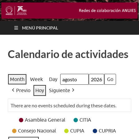
MENÚ PRINCIPAL
Calendario de actividades
Month
Week
Day
Month
Year
Previo
Hoy
Siguiente
There are no events scheduled during these dates.
Event
Asamblea General
CITIA
Categories
Consejo Nacional
CUPIA
CUPRIA