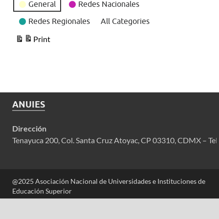
General
Redes Nacionales
Redes Regionales
All Categories
Print
View
ANUIES
Dirección
Tenayuca 200, Col. Santa Cruz Atoyac, CP 03310, CDMX – Tel
@2025 Asociación Nacional de Universidades e Instituciones de
Educación Superior