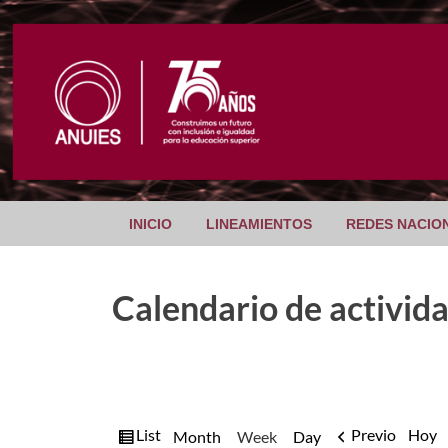
INICIO
LINEAMIENTOS
REDES NACIO
Calendario de activid
View
List
Previo
Hoy
Month
Week
Day