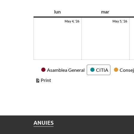
as
lun
mar
May 4, '26
May 5, '26
Categories
Asamblea General
CITIA
Consej
View
Print
ANUIES