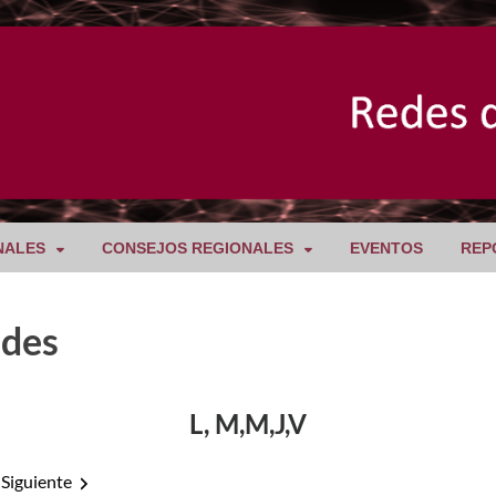
NALES
CONSEJOS REGIONALES
EVENTOS
REP
ades
L, M,M,J,V
Siguiente