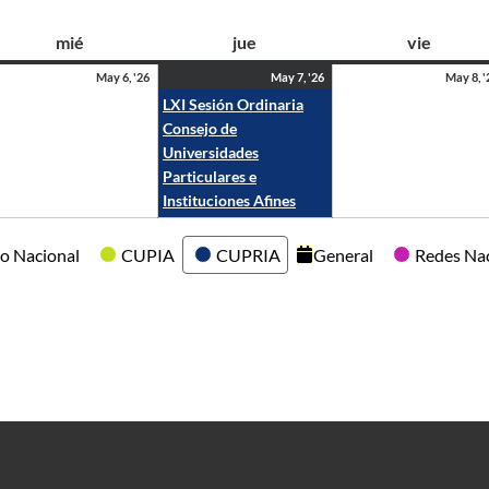
mié
jue
vie
May 6, '26
May 7, '26
May 8, '
LXI Sesión Ordinaria
Consejo de
Universidades
Particulares e
Instituciones Afines
o Nacional
CUPIA
CUPRIA
General
Redes Na