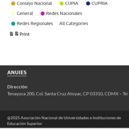
Consejo Nacional
CUPIA
CUPRIA
General
Redes Nacionales
Redes Regionales
All Categories
Print
View
ANUIES
Dirección
Tenayuca 200, Col. Santa Cruz Atoyac, CP 03310, CDMX – Tel
@2025 Asociación Nacional de Universidades e Instituciones de
Educación Superior