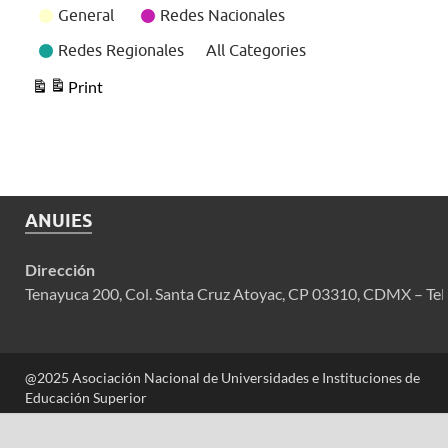
General
Redes Nacionales
Redes Regionales
All Categories
Print
View
ANUIES
Dirección
Tenayuca 200, Col. Santa Cruz Atoyac, CP 03310, CDMX – Tel
@2025 Asociación Nacional de Universidades e Instituciones de
Educación Superior