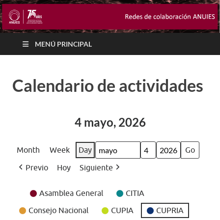
MENÚ PRINCIPAL
Calendario de actividades
4 mayo, 2026
Month
Week
Day
Month
Day
Year
Previo
Hoy
Siguiente
Event
Asamblea General
CITIA
Categories
Consejo Nacional
CUPIA
CUPRIA