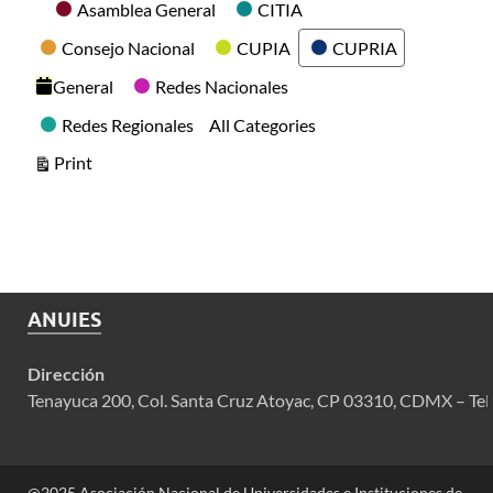
Categories
Asamblea General
CITIA
Consejo Nacional
CUPIA
CUPRIA
General
Redes Nacionales
Redes Regionales
All Categories
View
Print
ANUIES
Dirección
Tenayuca 200, Col. Santa Cruz Atoyac, CP 03310, CDMX – Tel
@2025 Asociación Nacional de Universidades e Instituciones de