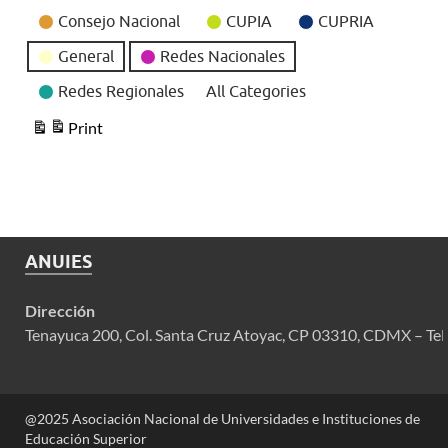
Categories
Consejo Nacional
CUPIA
CUPRIA
General
Redes Nacionales
Redes Regionales
All Categories
Print
View
ANUIES
Dirección
Tenayuca 200, Col. Santa Cruz Atoyac, CP 03310, CDMX – Tel
@2025 Asociación Nacional de Universidades e Instituciones de
Educación Superior