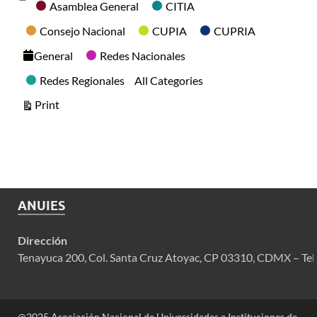
Categories
Asamblea General
CITIA
Consejo Nacional
CUPIA
CUPRIA
General
Redes Nacionales
Redes Regionales
All Categories
View
Print
ANUIES
Dirección
Tenayuca 200, Col. Santa Cruz Atoyac, CP 03310, CDMX – Tel
@2025 Asociación Nacional de Universidades e Instituciones de