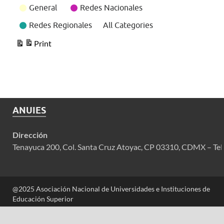
General
Redes Nacionales
Redes Regionales
All Categories
Print
View
ANUIES
Dirección
Tenayuca 200, Col. Santa Cruz Atoyac, CP 03310, CDMX – Tel
@2025 Asociación Nacional de Universidades e Instituciones de
Educación Superior