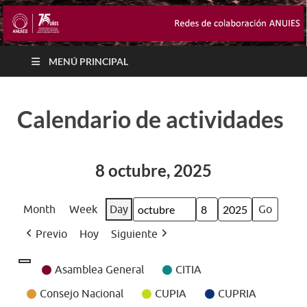
MENÚ PRINCIPAL
Calendario de actividades
8 octubre, 2025
Month
Week
Day
Month
Day
Year
Previo
Hoy
Siguiente
Event
Asamblea General
CITIA
Categories
Consejo Nacional
CUPIA
CUPRIA