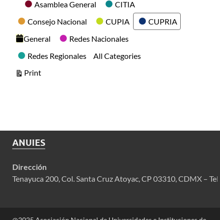
Categories
Asamblea General
CITIA
Consejo Nacional
CUPIA
CUPRIA
General
Redes Nacionales
Redes Regionales
All Categories
View
Print
ANUIES
Dirección
Tenayuca 200, Col. Santa Cruz Atoyac, CP 03310, CDMX – Tel
@2025 Asociación Nacional de Universidades e Instituciones de