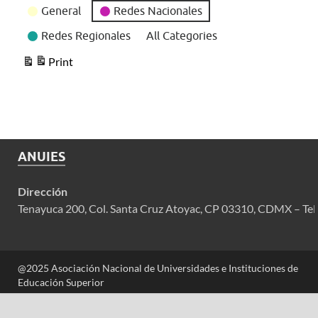
General
Redes Nacionales
Redes Regionales
All Categories
Print
View
ANUIES
Dirección
Tenayuca 200, Col. Santa Cruz Atoyac, CP 03310, CDMX – Tel
@2025 Asociación Nacional de Universidades e Instituciones de
Educación Superior