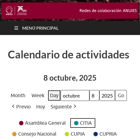
MENÚ PRINCIPAL
Calendario de actividades
8 octubre, 2025
Month
Week
Day
Month
Day
Year
Previo
Hoy
Siguiente
Event
Asamblea General
CITIA
Categories
Consejo Nacional
CUPIA
CUPRIA