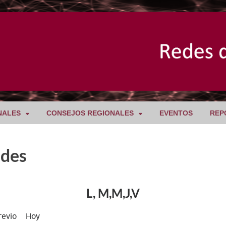
NALES
CONSEJOS REGIONALES
EVENTOS
REP
ades
L, M,M,J,V
revio
Hoy