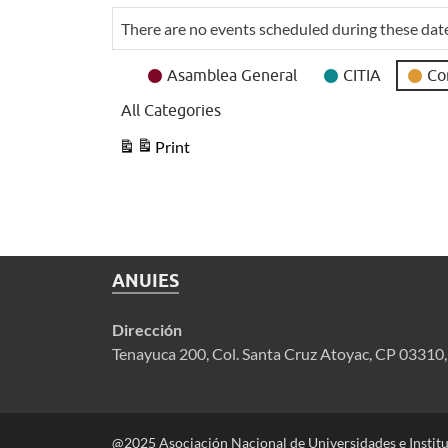
as
as
There are no events scheduled during these dat
Event
Asamblea General
CITIA
Co
Categories
All Categories
Print
View
ANUIES
Dirección
Tenayuca 200, Col. Santa Cruz Atoyac, CP 03310
@2025 Asociación Nacional de Universidades e Instit