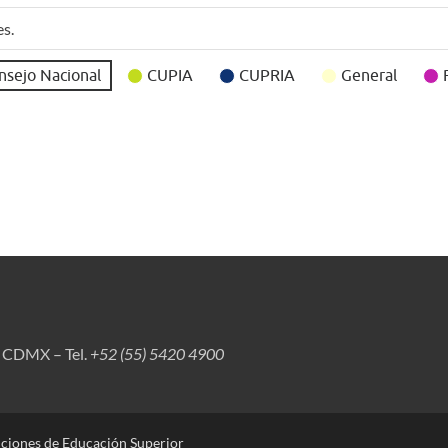
es.
nsejo Nacional
CUPIA
CUPRIA
General
, CDMX – Tel.
+52 (55) 5420 4900
uciones de Educación Superior