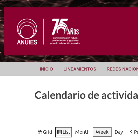
INICIO
LINEAMIENTOS
REDES NACIO
Calendario de activid
Grid
List
Month
Week
Day
P
View
View