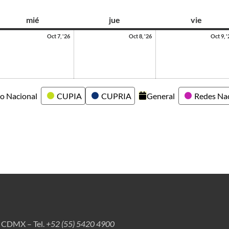
mié
jue
vie
Oct 7, '26
Oct 8, '26
Oct 9, '
o Nacional
CUPIA
CUPRIA
General
Redes Na
, CDMX – Tel.
+52 (55) 5420 4900