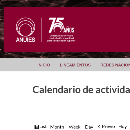
INICIO
LINEAMIENTOS
REDES NACIO
Calendario de activid
View
List
Previo
Hoy
Month
Week
Day