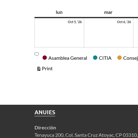
as
lun
mar
Oct 5, '26
Oct 6, '26
Categories
Asamblea General
CITIA
Consej
View
Print
ANUIES
Dirección
Tenayuca 200, Col. Santa Cruz Atoyac, CP 03310