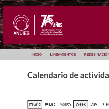
INICIO
LINEAMIENTOS
REDES NACIO
Calendario de activid
Grid
List
Month
Week
Day
P
View
View