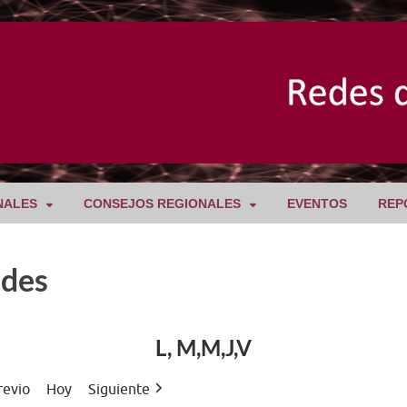
NALES
CONSEJOS REGIONALES
EVENTOS
REP
ades
L, M,M,J,V
revio
Hoy
Siguiente