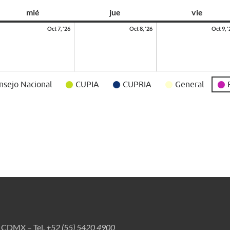
mié
jue
vie
Oct 7, '26
Oct 8, '26
Oct 9, '
nsejo Nacional
CUPIA
CUPRIA
General
, CDMX – Tel.
+52 (55) 5420 4900