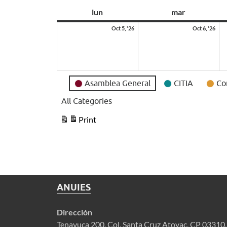
as
as
lun
mar
Oct 5, '26
Oct 6, '26
Event
Asamblea General
CITIA
Co
Categories
All Categories
Print
View
ANUIES
Dirección
Tenayuca 200, Col. Santa Cruz Atoyac, CP 03310