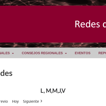
NALES
CONSEJOS REGIONALES
EVENTOS
REP
ades
L, M,M,J,V
revio
Hoy
Siguiente