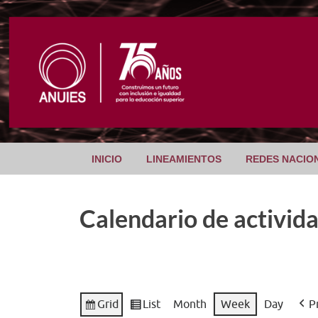
INICIO
LINEAMIENTOS
REDES NACIO
Calendario de activid
Grid
List
Month
Week
Day
P
View
View