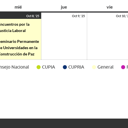
mié
jue
vie
Oct 8, '25
Oct 9, '25
Oct 10, '
ncuentros por la
usticia Laboral
Seminario Permanente
e Universidades en la
onstrucción de Paz
nsejo Nacional
CUPIA
CUPRIA
General