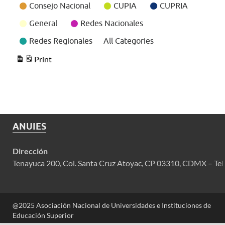
Consejo Nacional
CUPIA
CUPRIA
General
Redes Nacionales
Redes Regionales
All Categories
Print
View
ANUIES
Dirección
Tenayuca 200, Col. Santa Cruz Atoyac, CP 03310, CDMX – Tel
@2025 Asociación Nacional de Universidades e Instituciones de
Educación Superior