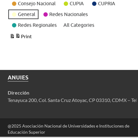
Consejo Nacional
CUPIA
CUPRIA
General
Redes Nacionales
Redes Regionales
All Categories
Print
View
ANUIES
Dirección
Tenayuca 200, Col. Santa Cruz Atoyac, CP 03310, CDMX – Tel
@2025 Asociación Nacional de Universidades e Instituciones de
Educación Superior