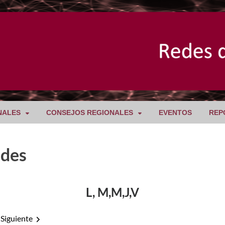
NALES
CONSEJOS REGIONALES
EVENTOS
REP
ades
L, M,M,J,V
Siguiente