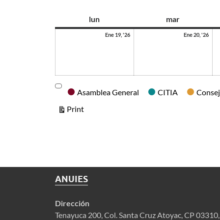
as
lun
mar
Ene 19, '26
Ene 20, '26
Categories
Asamblea General
CITIA
Consej
View
Print
ANUIES
Dirección
Tenayuca 200, Col. Santa Cruz Atoyac, CP 03310