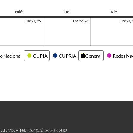
mié
jue
vie
Ene 21, '26
Ene 22, '26
Ene 23, '
o Nacional
CUPIA
CUPRIA
General
Redes Na
, CDMX – Tel.
+52 (55) 5420 4900