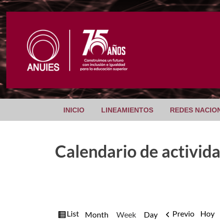
INICIO
LINEAMIENTOS
REDES NACIO
Calendario de activid
View
List
Previo
Hoy
Month
Week
Day