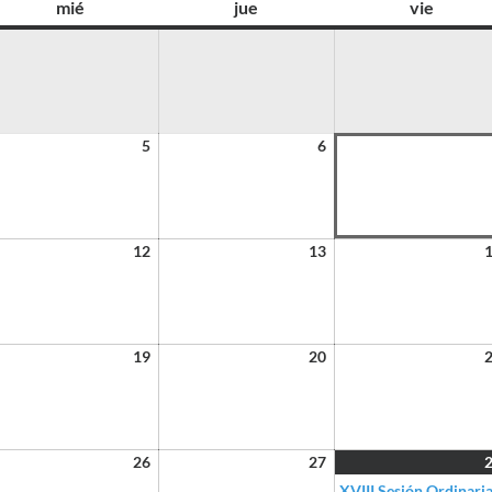
mié
jue
vie
5
6
12
13
19
20
26
27
XVIII Sesión Ordinari