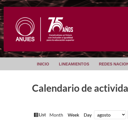
INICIO
LINEAMIENTOS
REDES NACIO
Calendario de activid
View
List
Month
Week
Day
Month
Year
as