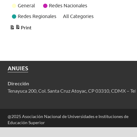
General
Redes Nacionales
Redes Regionales
All Categories
Print
View
ANUIES
Dirección
Tenayuca 200, Col. Santa Cruz Atoyac, CP 03310, CDMX – Tel
@2025 Asociación Nacional de Universidades e Instituciones de
Educación Superior