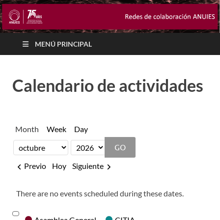
MENÚ PRINCIPAL
Calendario de actividades
Month
Week
Day
Month
Year
Previo
Hoy
Siguiente
There are no events scheduled during these dates.
Categories
Asamblea General
CITIA