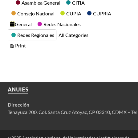
Categories
Asamblea General
CITIA
Consejo Nacional
CUPIA
CUPRIA
General
Redes Nacionales
Redes Regionales
All Categories
View
Print
ANUIES
Dirección
Tenayuca 200, Col. Santa Cruz Atoyac, CP 03310, CDMX – Tel
@2025 Asociación Nacional de Universidades e Instituciones de