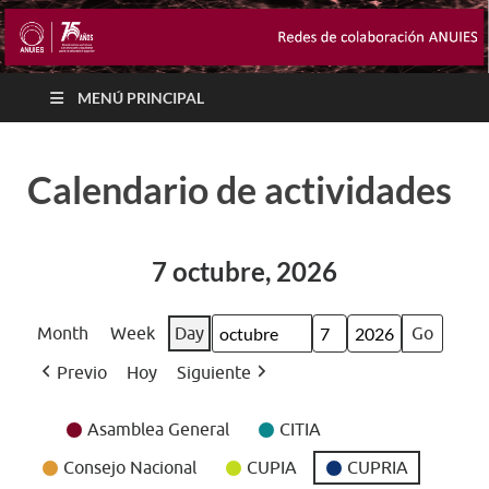
MENÚ PRINCIPAL
Calendario de actividades
7 octubre, 2026
Month
Week
Day
Month
Day
Year
Previo
Hoy
Siguiente
Event
Asamblea General
CITIA
Categories
Consejo Nacional
CUPIA
CUPRIA