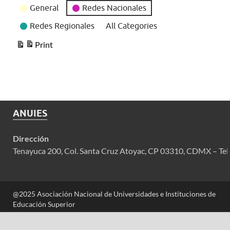
General
Redes Nacionales
Redes Regionales
All Categories
Print
View
ANUIES
Dirección
Tenayuca 200, Col. Santa Cruz Atoyac, CP 03310, CDMX – Tel
@2025 Asociación Nacional de Universidades e Instituciones de
Educación Superior