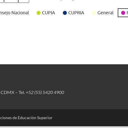
nsejo Nacional
CUPIA
CUPRIA
General
, CDMX – Tel.
+52 (55) 5420 4900
uciones de Educación Superior