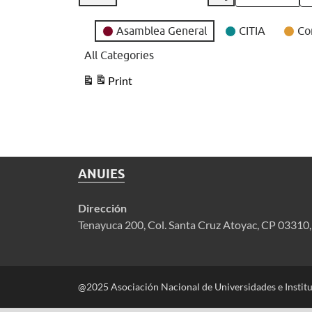
View
Month
Day
Year
as
Event
Asamblea General
CITIA
Co
Categories
All Categories
Print
View
ANUIES
Dirección
Tenayuca 200, Col. Santa Cruz Atoyac, CP 03310
@2025 Asociación Nacional de Universidades e Instit