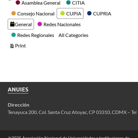
Categories
Asamblea General
CITIA
Consejo Nacional
CUPIA
CUPRIA
General
Redes Nacionales
Redes Regionales
All Categories
View
Print
ANUIES
Dirección
Tenayuca 200, Col. Santa Cruz Atoyac, CP 03310, CDMX – Tel
@2025 Asociación Nacional de Universidades e Instituciones de