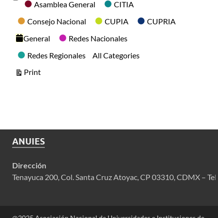
Categories
Asamblea General
CITIA
Consejo Nacional
CUPIA
CUPRIA
General
Redes Nacionales
Redes Regionales
All Categories
View
Print
ANUIES
Dirección
Tenayuca 200, Col. Santa Cruz Atoyac, CP 03310, CDMX – Tel
@2025 Asociación Nacional de Universidades e Instituciones de