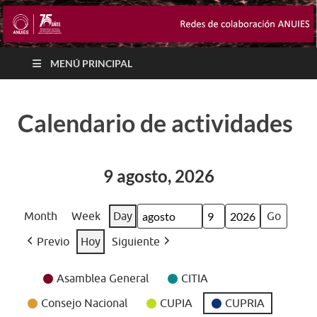
MENÚ PRINCIPAL
Calendario de actividades
9 agosto, 2026
Month
Week
Day
Month
Day
Year
Previo
Hoy
Siguiente
Event
Asamblea General
CITIA
Categories
Consejo Nacional
CUPIA
CUPRIA