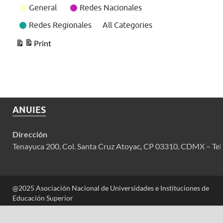
General
Redes Nacionales
Redes Regionales
All Categories
Print
View
ANUIES
Dirección
Tenayuca 200, Col. Santa Cruz Atoyac, CP 03310, CDMX – Tel
@2025 Asociación Nacional de Universidades e Instituciones de
Educación Superior