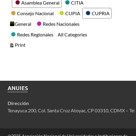
Categories
Asamblea General
CITIA
Consejo Nacional
CUPIA
CUPRIA
General
Redes Nacionales
Redes Regionales
All Categories
View
Print
ANUIES
Dirección
Tenayuca 200, Col. Santa Cruz Atoyac, CP 03310, CDMX – Tel
@2025 Asociación Nacional de Universidades e Instituciones de