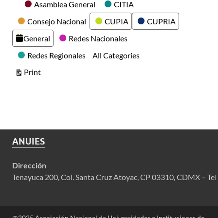
Categories
Asamblea General
CITIA
Consejo Nacional
CUPIA
CUPRIA
General
Redes Nacionales
Redes Regionales
All Categories
View
Print
ANUIES
Dirección
Tenayuca 200, Col. Santa Cruz Atoyac, CP 03310, CDMX – Tel
@2025 Asociación Nacional de Universidades e Instituciones de