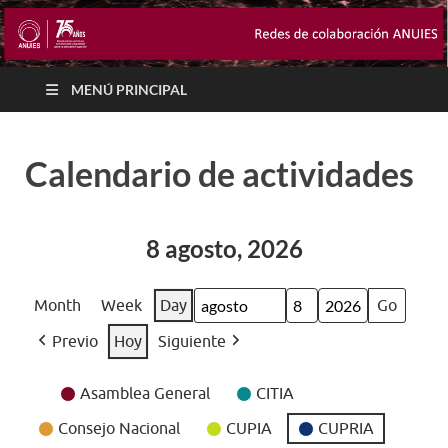
MENÚ PRINCIPAL
Calendario de actividades
8 agosto, 2026
Month
Week
Day
Month
Day
Year
Previo
Hoy
Siguiente
Event
Asamblea General
CITIA
Categories
Consejo Nacional
CUPIA
CUPRIA