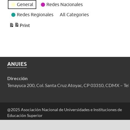
General
Redes Nacionales
Redes Regionales
All Categories
Print
View
ANUIES
Dirección
Tenayuca 200, Col. Santa Cruz Atoyac, CP 03310, CDMX – Tel
@2025 Asociación Nacional de Universidades e Instituciones de
Educación Superior