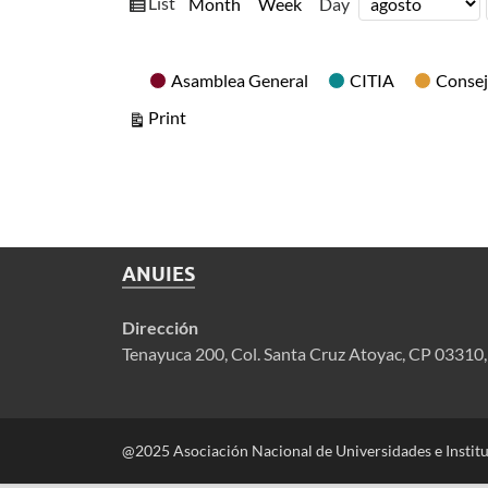
View
List
Month
Week
Day
Month
Day
Year
as
Categories
Asamblea General
CITIA
Consej
View
Print
ANUIES
Dirección
Tenayuca 200, Col. Santa Cruz Atoyac, CP 03310
@2025 Asociación Nacional de Universidades e Instit