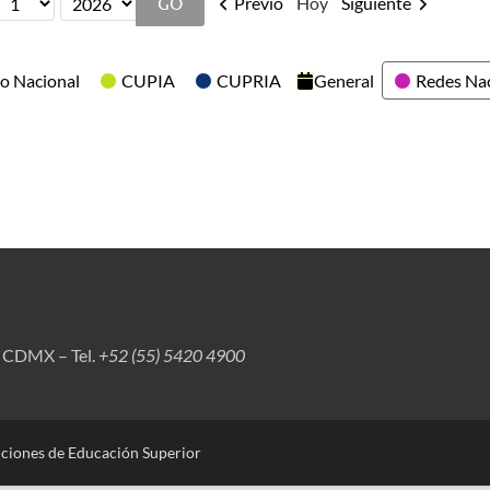
Previo
Hoy
Siguiente
o Nacional
CUPIA
CUPRIA
General
Redes Na
, CDMX – Tel.
+52 (55) 5420 4900
uciones de Educación Superior