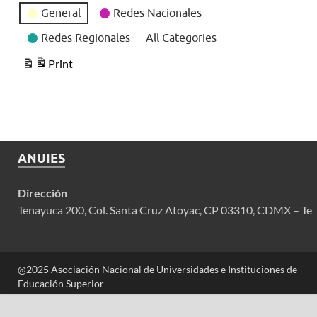
General
Redes Nacionales
Redes Regionales
All Categories
Print
View
ANUIES
Dirección
Tenayuca 200, Col. Santa Cruz Atoyac, CP 03310, CDMX – Tel
@2025 Asociación Nacional de Universidades e Instituciones de
Educación Superior