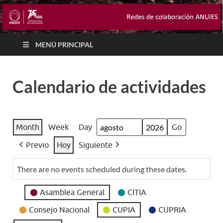
MENÚ PRINCIPAL
Calendario de actividades
Month
Week
Day
Month
Year
Previo
Hoy
Siguiente
There are no events scheduled during these dates.
Event
Asamblea General
CITIA
Categories
Consejo Nacional
CUPIA
CUPRIA