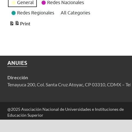
General
Redes Nacionales
Redes Regionales
All Categories
Print
View
ANUIES
Dirección
Tenayuca 200, Col. Santa Cruz Atoyac, CP 03310, CDMX – Tel
@2025 Asociación Nacional de Universidades e Instituciones de
Educación Superior