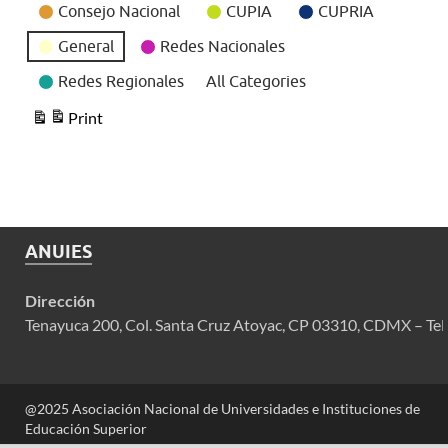
Consejo Nacional
CUPIA
CUPRIA
General
Redes Nacionales
Redes Regionales
All Categories
Print
View
ANUIES
Dirección
Tenayuca 200, Col. Santa Cruz Atoyac, CP 03310, CDMX – Tel
@2025 Asociación Nacional de Universidades e Instituciones de
Educación Superior