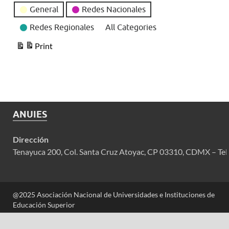
General
Redes Nacionales
Redes Regionales
All Categories
Print
View
ANUIES
Dirección
Tenayuca 200, Col. Santa Cruz Atoyac, CP 03310, CDMX – Tel
@2025 Asociación Nacional de Universidades e Instituciones de
Educación Superior