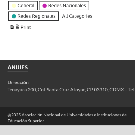
General
Redes Nacionales
Redes Regionales
All Categories
Print
View
ANUIES
Dirección
Tenayuca 200, Col. Santa Cruz Atoyac, CP 03310, CDMX – Tel
@2025 Asociación Nacional de Universidades e Instituciones de
Educación Superior