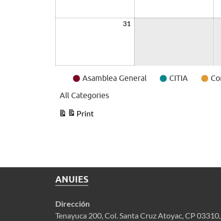
31
Event
Asamblea General
CITIA
Co
Categories
All Categories
Print
View
ANUIES
Dirección
Tenayuca 200, Col. Santa Cruz Atoyac, CP 03310