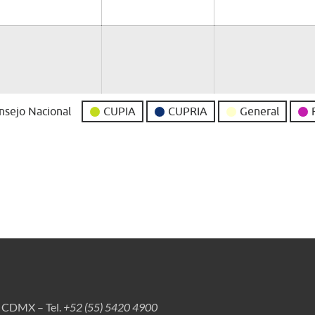
nsejo Nacional
CUPIA
CUPRIA
General
, CDMX – Tel.
+52 (55) 5420 4900