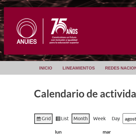
INICIO
LINEAMIENTOS
REDES NACIO
Calendario de activid
Grid
List
Month
Week
Day
View
View
Mont
Year
as
as
lun
mar