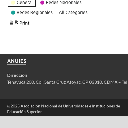
General
Redes Nacionales
Redes Regionales
All Categories
Print
View
ANUIES
Dirección
Tenayuca 200, Col. Santa Cruz Atoyac, CP 03310, CDMX – Tel
@2025 Asociación Nacional de Universidades e Instituciones de
Educación Superior