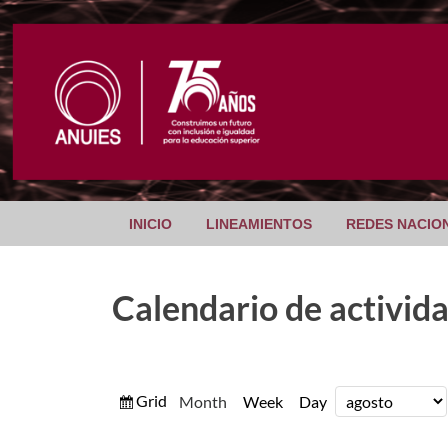
INICIO
LINEAMIENTOS
REDES NACIO
Calendario de activid
View
Grid
Month
Week
Day
Month
Year
as