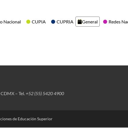
o Nacional
CUPIA
CUPRIA
General
Redes Na
, CDMX – Tel.
+52 (55) 5420 4900
uciones de Educación Superior