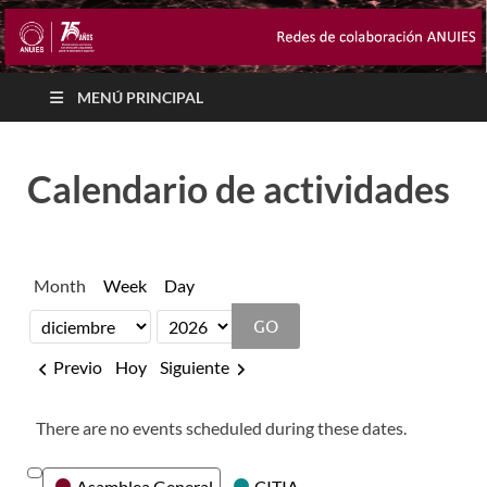
MENÚ PRINCIPAL
Calendario de actividades
Month
Week
Day
Month
Year
Previo
Hoy
Siguiente
There are no events scheduled during these dates.
Categories
Asamblea General
CITIA