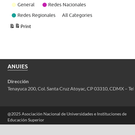
General
Redes Nacionales
Redes Regionales
All Categories
Print
View
ANUIES
Dirección
Tenayuca 200, Col. Santa Cruz Atoyac, CP 03310, CDMX – Tel
@2025 Asociación Nacional de Universidades e Instituciones de
Educación Superior