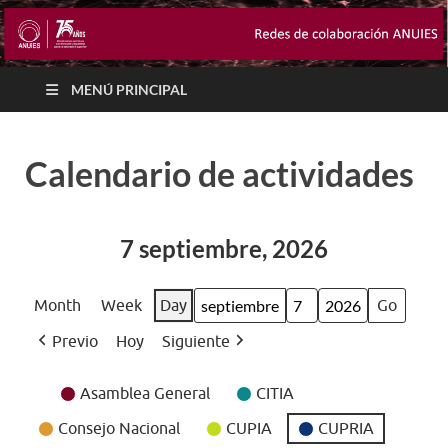
MENÚ PRINCIPAL
Calendario de actividades
7 septiembre, 2026
Month
Week
Day
Month
Day
Year
Previo
Hoy
Siguiente
Event
Asamblea General
CITIA
Categories
Consejo Nacional
CUPIA
CUPRIA