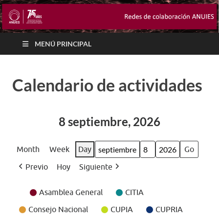
MENÚ PRINCIPAL
Calendario de actividades
8 septiembre, 2026
Month
Week
Day
Month
Day
Year
Previo
Hoy
Siguiente
Event
Asamblea General
CITIA
Categories
Consejo Nacional
CUPIA
CUPRIA