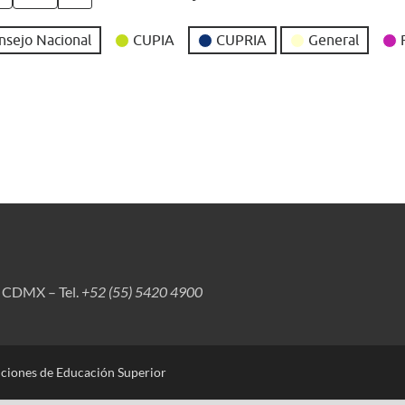
nsejo Nacional
CUPIA
CUPRIA
General
, CDMX – Tel.
+52 (55) 5420 4900
uciones de Educación Superior