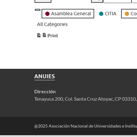
View
Month
Day
Year
as
Event
Asamblea General
CITIA
Co
Categories
All Categories
Print
View
ANUIES
Dirección
Tenayuca 200, Col. Santa Cruz Atoyac, CP 03310
@2025 Asociación Nacional de Universidades e Instit