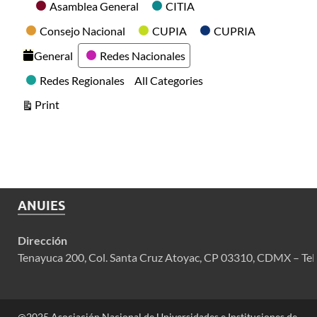
Categories
Asamblea General
CITIA
Consejo Nacional
CUPIA
CUPRIA
General
Redes Nacionales
Redes Regionales
All Categories
View
Print
ANUIES
Dirección
Tenayuca 200, Col. Santa Cruz Atoyac, CP 03310, CDMX – Tel
@2025 Asociación Nacional de Universidades e Instituciones de