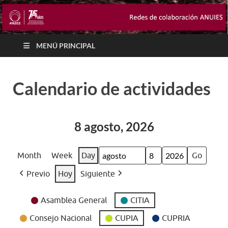
MENÚ PRINCIPAL
Calendario de actividades
8 agosto, 2026
Month
Week
Day
Month
Day
Year
Previo
Hoy
Siguiente
Event
Asamblea General
CITIA
Categories
Consejo Nacional
CUPIA
CUPRIA