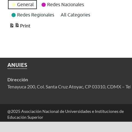
General
Redes Nacionales
Redes Regionales
All Categories
Print
View
ANUIES
Dirección
Tenayuca 200, Col. Santa Cruz Atoyac, CP 03310, CDMX – Tel
@2025 Asociación Nacional de Universidades e Instituciones de
Educación Superior