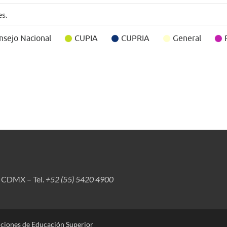
es.
nsejo Nacional
CUPIA
CUPRIA
General
, CDMX – Tel.
+52 (55) 5420 4900
uciones de Educación Superior