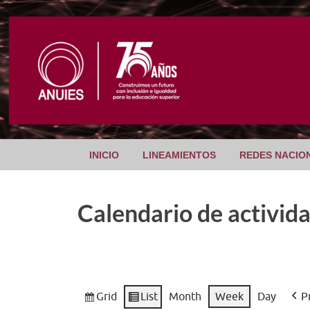
INICIO
LINEAMIENTOS
REDES NACIO
Calendario de activid
Grid
List
Month
Week
Day
P
View
View