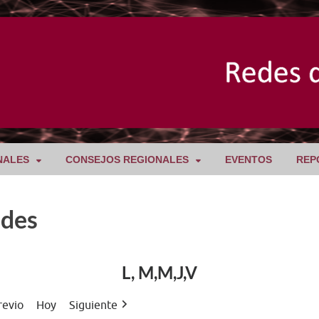
NALES
CONSEJOS REGIONALES
EVENTOS
REP
ades
L, M,M,J,V
revio
Hoy
Siguiente