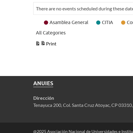
as
as
There are no events scheduled during these dat
Event
Asamblea General
CITIA
Co
Categories
All Categories
Print
View
ANUIES
Dirección
Tenayuca 200, Col. Santa Cruz Atoyac, CP 03310
@2025 Asociación Nacional de Universidades e Instit