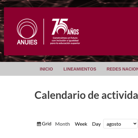
INICIO
LINEAMIENTOS
REDES NACIO
Calendario de activid
View
Grid
Month
Week
Day
Month
Year
as