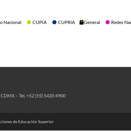
o Nacional
CUPIA
CUPRIA
General
Redes Na
, CDMX – Tel.
+52 (55) 5420 4900
uciones de Educación Superior