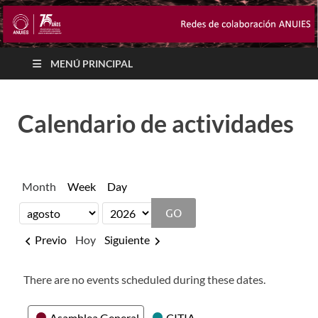
MENÚ PRINCIPAL
Calendario de actividades
Month
Week
Day
Month
Year
Previo
Hoy
Siguiente
There are no events scheduled during these dates.
Categories
Asamblea General
CITIA