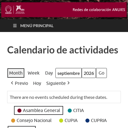
MENÚ PRINCIPAL
Calendario de actividades
Month
Week
Day
Month
Year
Previo
Hoy
Siguiente
There are no events scheduled during these dates.
Event
Asamblea General
CITIA
Categories
Consejo Nacional
CUPIA
CUPRIA