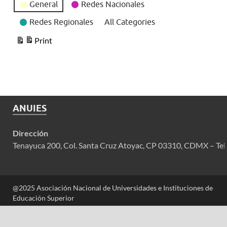
General
Redes Nacionales
Redes Regionales
All Categories
Print
View
ANUIES
Dirección
Tenayuca 200, Col. Santa Cruz Atoyac, CP 03310, CDMX – Tel
@2025 Asociación Nacional de Universidades e Instituciones de
Educación Superior