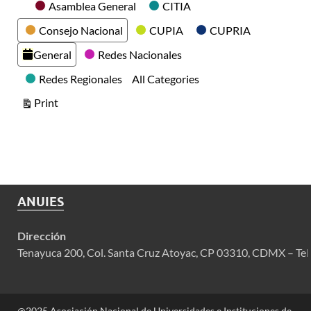
Categories
Asamblea General
CITIA
Consejo Nacional
CUPIA
CUPRIA
General
Redes Nacionales
Redes Regionales
All Categories
View
Print
ANUIES
Dirección
Tenayuca 200, Col. Santa Cruz Atoyac, CP 03310, CDMX – Tel
@2025 Asociación Nacional de Universidades e Instituciones de